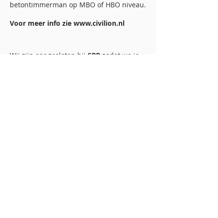
betontimmerman op MBO of HBO niveau.
Voor meer info zie
www.civilion.nl
Wij zijn aangesloten bij
SBB
zodat we je
binnen ons bedrijf een gedegen
praktijkopleiding kunnen bieden.
Neem contact op met Peter Touw via
Telefoon:
0165-551129
email:
info@kempenaars-bv.nl
Whatsapp:
0165-55 11 29
Wij bieden je een prettige collegiale
werksfeer binnen een gemotiveerd team
met goede arbeidsvoorwaarden.
U kunt ook altijd een
open sollicitatie
sturen via bovenstaande
contactgegevens